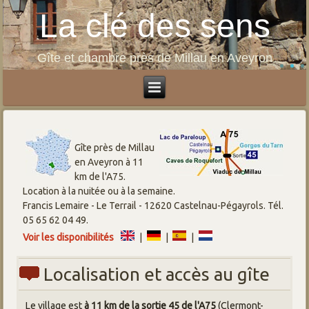
La clé des sens
Gîte et chambre près de Millau en Aveyron
Gîte près de Millau
en Aveyron à 11
km de l'A75.
Location à la nuitée ou à la semaine.
Francis Lemaire - Le Terrail - 12620 Castelnau-Pégayrols. Tél.
05 65 62 04 49.
Voir les disponibilités
|
|
|
Localisation et accès au gîte
Le village est
à 11 km de la sortie 45 de l'A75
(Clermont-