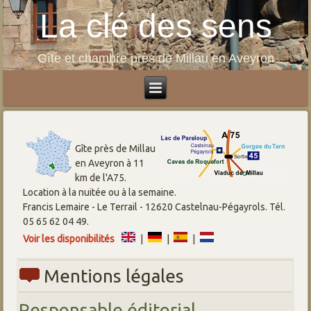
La clé des sens
Gîte et chambre près de Millau en Aveyron
Gîte près de Millau
en Aveyron à 11
km de l'A75.
Location à la nuitée ou à la semaine.
Francis Lemaire - Le Terrail - 12620 Castelnau-Pégayrols. Tél.
05 65 62 04 49.
Voir les disponibilités
|
|
|
Mentions légales
Responsable éditorial